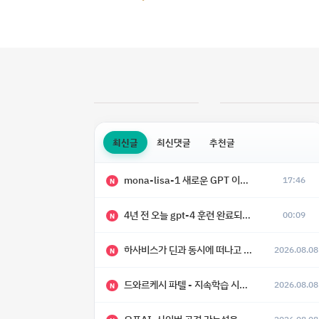
최신글
최신댓글
추천글
mona-lisa-1 새로운 GPT 이미지 모델 등장
17:46
N
4년 전 오늘 gpt-4 훈련 완료되었다고 함
00:09
N
하사비스가 딘과 동시에 떠나고 싶어 했다
2026.08.08
N
드와르케시 파텔 - 지속학습 시대에 대한 8가지 예측
2026.08.08
N