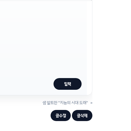
샘 알트만 "지능의 시대 도래"
»
글수정
글삭제