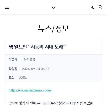
뉴스/정보
샘 알트만 "지능의 시대 도래"
작성자
하이룽룽
작성일
2024-09-24 06:53
조회
2256
https://ia.samaltman.com/
앞으로 몇십 년 안에 우리는 조부모님에게는 마법처럼 보였을