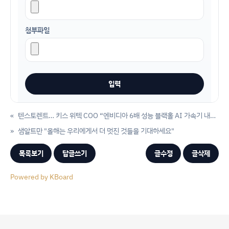
첨부파일
«
텐스토렌트… 키스 위텍 COO “엔비디아 6배 성능 블랙홀 AI 가속기 내년 출시”
»
샘알트만 "올해는 우리에게서 더 멋진 것들을 기대하세요"
목록보기
답글쓰기
글수정
글삭제
Powered by KBoard