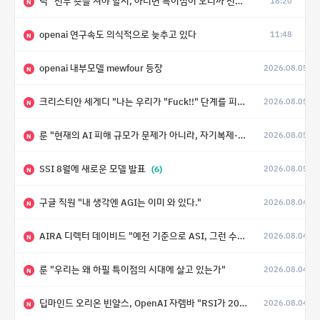
닉 "전부 숏을 쳐야 할지, 아니면 특이점이 오니까 전부 롱을 쳐야 할지 모르겠다.”
18:20
N
openai 연구속도 의식적으로 늦추고 있다
11:48
N
openai 내부모델 mewfour 등장
2026.08.05
N
크리스티안 세게디 "나는 우리가 "Fuck!!" 단계를 피할 수 있기를 바랄 뿐"
2026.08.05
N
룬 "현재의 AI 피해 규모가 문제가 아니라, 자기복제·탈출·확산이 가능한 지능형 시스템의 피해에는 이론적으로 상한이 없다는 것이 문제"
2026.08.05
N
SSI 8월에 새로운 모델 발표
(6)
2026.08.05
N
구글 직원 "내 생각엔 AGI는 이미 와 있다."
2026.08.04
N
AIRA 디렉터 데이비드 "예전 기준으로 ASI, 그런 수준은 바로 다음 분기에 온다"
2026.08.04
N
룬 "우리는 왜 하필 특이점의 시대에 살고 있는가"
2026.08.04
N
딥마인드 오리온 빈얄스, OpenAI 자렘바 "RSI가 2027년이나 2028년까지 달성될 수도 있다"
2026.08.04
N