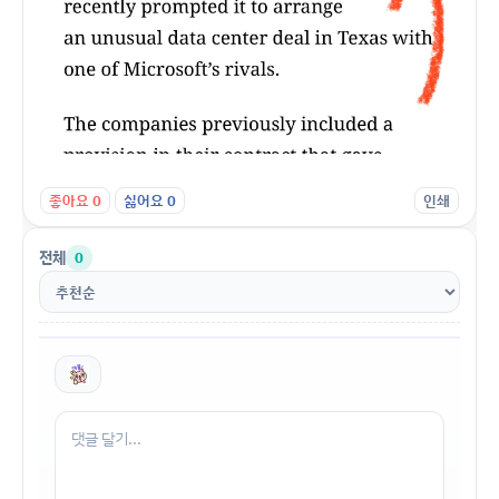
좋아요
0
싫어요
0
인쇄
전체
0