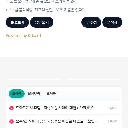
«
노벨 물리학상에 존 홉필드·제프리 힌튼 2인
»
‘노벨 물리학상’ 제프리 힌턴 “AI의 겨울은 없다”
목록보기
답글쓰기
글수정
글삭제
Powered by KBoard
최신글
최신댓글
추천글
드와르케시 파텔 - 지속학습 시대에 대한 8가지 예측
18:14
N
오픈AI, 사이버 공격 가능성을 이유로 아스트라 모델 출시 연기
10:32
N