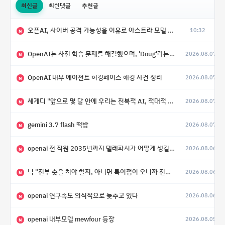
최신글
최신댓글
추천글
오픈AI, 사이버 공격 가능성을 이유로 아스트라 모델 출시 연기
10:32
N
OpenAI는 사전 학습 문제를 해결했으며, 'Doug'라는 코드명을 가진 훨씬 더 큰 모델을 활발히 개발 중
2026.08.07
N
OpenAI 내부 에이전트 허깅페이스 해킹 사건 정리
2026.08.07
N
세게디 "앞으로 몇 달 안에 우리는 전복적 AI, 적대적 AI 둘 다 보게 될 것"
2026.08.07
N
gemini 3.7 flash 떡밥
2026.08.07
N
openai 전 직원 2035년까지 텔레파시가 어떻게 생길 수 있는지
2026.08.06
N
닉 "전부 숏을 쳐야 할지, 아니면 특이점이 오니까 전부 롱을 쳐야 할지 모르겠다.”
2026.08.06
N
openai 연구속도 의식적으로 늦추고 있다
2026.08.06
N
openai 내부모델 mewfour 등장
2026.08.05
N