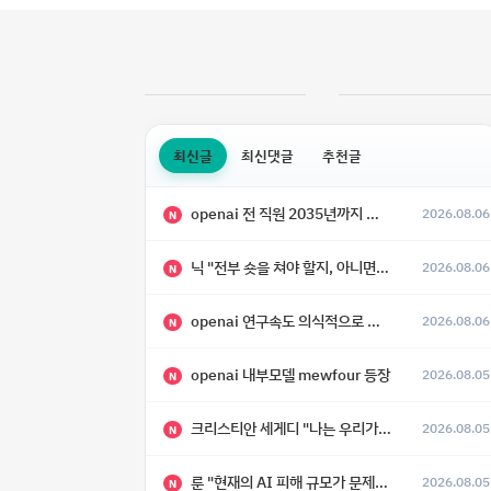
최신글
최신댓글
추천글
openai 전 직원 2035년까지 텔레파시가 어떻게 생길 수 있는지
2026.08.06
N
닉 "전부 숏을 쳐야 할지, 아니면 특이점이 오니까 전부 롱을 쳐야 할지 모르겠다.”
2026.08.06
N
openai 연구속도 의식적으로 늦추고 있다
2026.08.06
N
openai 내부모델 mewfour 등장
2026.08.05
N
크리스티안 세게디 "나는 우리가 "Fuck!!" 단계를 피할 수 있기를 바랄 뿐"
2026.08.05
N
룬 "현재의 AI 피해 규모가 문제가 아니라, 자기복제·탈출·확산이 가능한 지능형 시스템의 피해에는 이론적으로 상한이 없다는 것이 문제"
2026.08.05
N