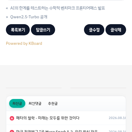
«
AI의 한계를 테스트하는 수학적 벤치마크 프론티어매스 발표
»
Qwen2.5-Turbo 공개
목록보기
답글쓰기
글수정
글삭제
Powered by KBoard
최신글
최신댓글
추천글
메타의 철학 - 미래는 모두를 위한 것이다
2026.08.10
N
마크 저커버그 "곧 Muse Spark 1.2, 우리 최신 파운데이 모델의 가중치도 공개할 예정"
2026.08.10