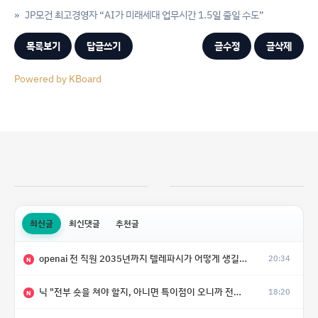
»
JP모건 최고경영자 “AI가 미래세대 업무시간 1.5일 줄일 수도”
목록보기
답글쓰기
글수정
글삭제
Powered by KBoard
최신글
최신댓글
추천글
openai 전 직원 2035년까지 텔레파시가 어떻게 생길 수 있는지
20:34
N
닉 "전부 숏을 쳐야 할지, 아니면 특이점이 오니까 전부 롱을 쳐야 할지 모르겠다.”
18:20
N