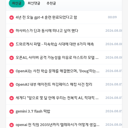
최신글
최신댓글
추천글
4년 전 오늘 gpt-4 훈련 완료되었다고 함
00:09
N
하사비스가 딘과 동시에 떠나고 싶어 했다
2026.08.08
N
드와르케시 파텔 - 지속학습 시대에 대한 8가지 예측
2026.08.08
N
오픈AI, 사이버 공격 가능성을 이유로 아스트라 모델 출시 연기
2026.08.08
N
OpenAI는 사전 학습 문제를 해결했으며, 'Doug'라는 코드명을 가진 훨씬 더 큰 모델을 활발히 개발 중
2026.08.07
N
OpenAI 내부 에이전트 허깅페이스 해킹 사건 정리
2026.08.07
N
세게디 "앞으로 몇 달 안에 우리는 전복적 AI, 적대적 AI 둘 다 보게 될 것"
2026.08.07
N
gemini 3.7 flash 떡밥
2026.08.07
N
openai 전 직원 2035년까지 텔레파시가 어떻게 생길 수 있는지
2026.08.06
N