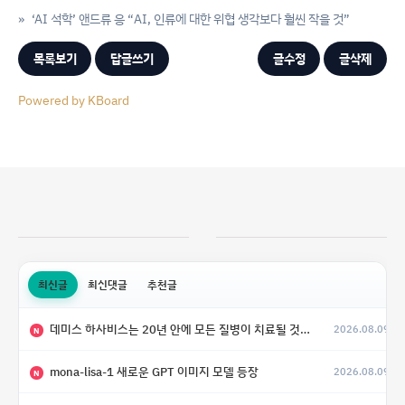
»
‘AI 석학’ 앤드류 응 “AI, 인류에 대한 위협 생각보다 훨씬 작을 것”
목록보기
답글쓰기
글수정
글삭제
Powered by KBoard
최신글
최신댓글
추천글
데미스 하사비스는 20년 안에 모든 질병이 치료될 것으로 예상한다.
2026.08.09
N
mona-lisa-1 새로운 GPT 이미지 모델 등장
2026.08.09
N