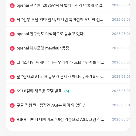
openai 전 직원 2035년까지 텔레파시가 어떻게 생길 수 있는지
2026.08.06
N
닉 "전부 숏을 쳐야 할지, 아니면 특이점이 오니까 전부 롱을 쳐야 할지 모르겠다.”
2026.08.06
N
openai 연구속도 의식적으로 늦추고 있다
2026.08.06
N
openai 내부모델 mewfour 등장
2026.08.05
N
크리스티안 세게디 "나는 우리가 "Fuck!!" 단계를 피할 수 있기를 바랄 뿐"
2026.08.05
N
룬 "현재의 AI 피해 규모가 문제가 아니라, 자기복제·탈출·확산이 가능한 지능형 시스템의 피해에는 이론적으로 상한이 없다는 것이 문제"
2026.08.05
N
SSI 8월에 새로운 모델 발표
(6)
2026.08.05
N
구글 직원 "내 생각엔 AGI는 이미 와 있다."
2026.08.04
N
AIRA 디렉터 데이비드 "예전 기준으로 ASI, 그런 수준은 바로 다음 분기에 온다"
2026.08.04
N