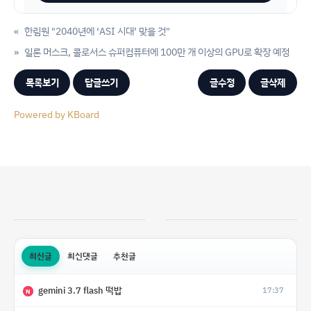
«
한림원 "2040년에 ‘ASI 시대’ 맞을 것"
»
일론 머스크, 콜로서스 슈퍼컴퓨터에 100만 개 이상의 GPU로 확장 예정
목록보기
답글쓰기
글수정
글삭제
Powered by KBoard
최신글
최신댓글
추천글
gemini 3.7 flash 떡밥
17:37
N