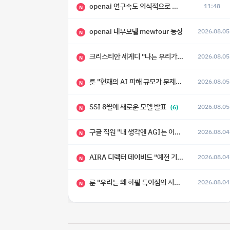
openai 연구속도 의식적으로 늦추고 있다
11:48
N
openai 내부모델 mewfour 등장
2026.08.05
N
크리스티안 세게디 "나는 우리가 "Fuck!!" 단계를 피할 수 있기를 바랄 뿐"
2026.08.05
N
룬 "현재의 AI 피해 규모가 문제가 아니라, 자기복제·탈출·확산이 가능한 지능형 시스템의 피해에는 이론적으로 상한이 없다는 것이 문제"
2026.08.05
N
SSI 8월에 새로운 모델 발표
2026.08.05
(6)
N
구글 직원 "내 생각엔 AGI는 이미 와 있다."
2026.08.04
N
AIRA 디렉터 데이비드 "예전 기준으로 ASI, 그런 수준은 바로 다음 분기에 온다"
2026.08.04
N
룬 "우리는 왜 하필 특이점의 시대에 살고 있는가"
2026.08.04
N