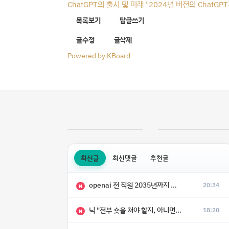
ChatGPT의 출시 및 미래 "2024년 버전의 Chat
목록보기
답글쓰기
글수정
글삭제
Powered by KBoard
최신글
최신댓글
추천글
openai 전 직원 2035년까지 텔레파시가 어떻게 생길 수 있는지
20:34
N
닉 "전부 숏을 쳐야 할지, 아니면 특이점이 오니까 전부 롱을 쳐야 할지 모르겠다.”
18:20
N