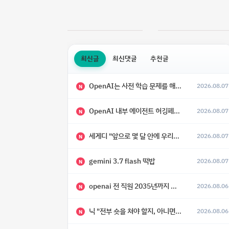
최신글
최신댓글
추천글
OpenAI는 사전 학습 문제를 해결했으며, 'Doug'라는 코드명을 가진 훨씬 더 큰 모델을 활발히 개발 중
2026.08.07
N
OpenAI 내부 에이전트 허깅페이스 해킹 사건 정리
2026.08.07
N
세게디 "앞으로 몇 달 안에 우리는 전복적 AI, 적대적 AI 둘 다 보게 될 것"
2026.08.07
N
gemini 3.7 flash 떡밥
2026.08.07
N
openai 전 직원 2035년까지 텔레파시가 어떻게 생길 수 있는지
2026.08.06
N
닉 "전부 숏을 쳐야 할지, 아니면 특이점이 오니까 전부 롱을 쳐야 할지 모르겠다.”
2026.08.06
N