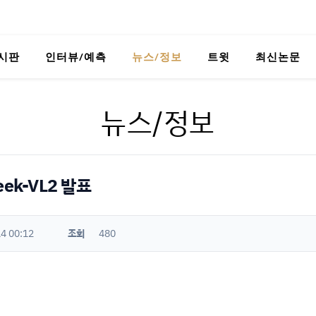
시판
인터뷰/예측
뉴스/정보
트윗
최신논문
뉴스/정보
ek-VL2 발표
4 00:12
조회
480