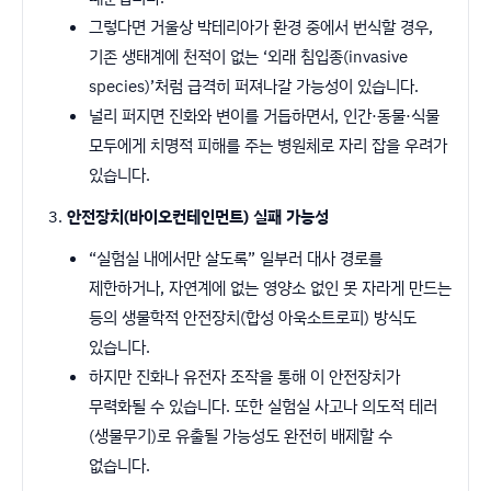
그렇다면 거울상 박테리아가 환경 중에서 번식할 경우,
기존 생태계에 천적이 없는 ‘외래 침입종(invasive
species)’처럼 급격히 퍼져나갈 가능성이 있습니다.
널리 퍼지면 진화와 변이를 거듭하면서, 인간·동물·식물
모두에게 치명적 피해를 주는 병원체로 자리 잡을 우려가
있습니다.
안전장치(바이오컨테인먼트) 실패 가능성
“실험실 내에서만 살도록” 일부러 대사 경로를
제한하거나, 자연계에 없는 영양소 없인 못 자라게 만드는
등의 생물학적 안전장치(합성 아욱소트로피) 방식도
있습니다.
하지만 진화나 유전자 조작을 통해 이 안전장치가
무력화될 수 있습니다. 또한 실험실 사고나 의도적 테러
(생물무기)로 유출될 가능성도 완전히 배제할 수
없습니다.