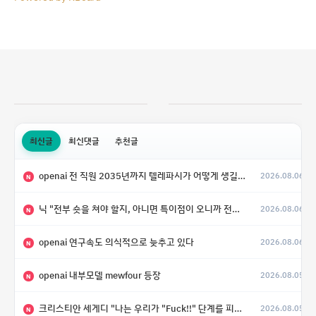
최신글
최신댓글
추천글
openai 전 직원 2035년까지 텔레파시가 어떻게 생길 수 있는지
2026.08.06
N
닉 "전부 숏을 쳐야 할지, 아니면 특이점이 오니까 전부 롱을 쳐야 할지 모르겠다.”
2026.08.06
N
openai 연구속도 의식적으로 늦추고 있다
2026.08.06
N
openai 내부모델 mewfour 등장
2026.08.05
N
크리스티안 세게디 "나는 우리가 "Fuck!!" 단계를 피할 수 있기를 바랄 뿐"
2026.08.05
N