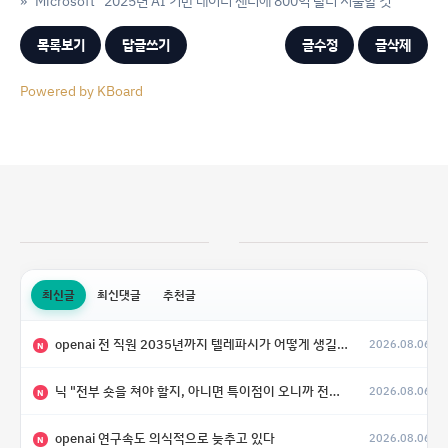
»
Microsoft "2025년 AI 기반 데이터 센터에 800억 달러 지출할 것"
목록보기
답글쓰기
글수정
글삭제
Powered by KBoard
최신글
최신댓글
추천글
openai 전 직원 2035년까지 텔레파시가 어떻게 생길 수 있는지
2026.08.06
N
닉 "전부 숏을 쳐야 할지, 아니면 특이점이 오니까 전부 롱을 쳐야 할지 모르겠다.”
2026.08.06
N
openai 연구속도 의식적으로 늦추고 있다
2026.08.06
N