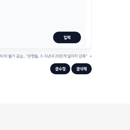
AI의 월가 공습…"은행들, 3~5년내 20만개 일자리 감축"
»
글수정
글삭제