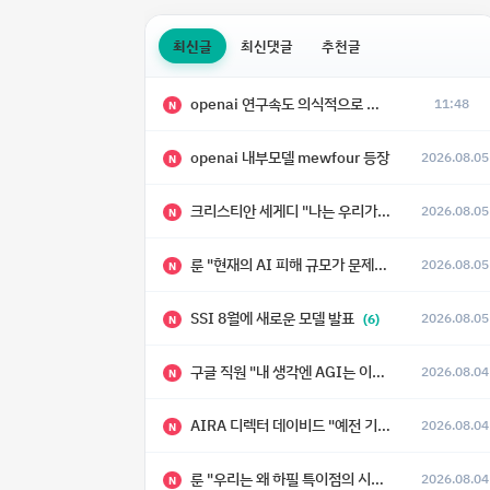
최신글
최신댓글
추천글
openai 연구속도 의식적으로 늦추고 있다
11:48
N
openai 내부모델 mewfour 등장
2026.08.05
N
크리스티안 세게디 "나는 우리가 "Fuck!!" 단계를 피할 수 있기를 바랄 뿐"
2026.08.05
N
룬 "현재의 AI 피해 규모가 문제가 아니라, 자기복제·탈출·확산이 가능한 지능형 시스템의 피해에는 이론적으로 상한이 없다는 것이 문제"
2026.08.05
N
SSI 8월에 새로운 모델 발표
2026.08.05
(6)
N
구글 직원 "내 생각엔 AGI는 이미 와 있다."
2026.08.04
N
AIRA 디렉터 데이비드 "예전 기준으로 ASI, 그런 수준은 바로 다음 분기에 온다"
2026.08.04
N
룬 "우리는 왜 하필 특이점의 시대에 살고 있는가"
2026.08.04
N