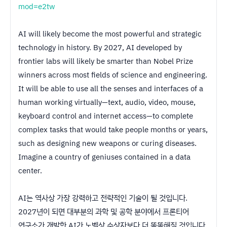
mod=e2tw
AI will likely become the most powerful and strategic
technology in history. By 2027, AI developed by
frontier labs will likely be smarter than Nobel Prize
winners across most fields of science and engineering.
It will be able to use all the senses and interfaces of a
human working virtually—text, audio, video, mouse,
keyboard control and internet access—to complete
complex tasks that would take people months or years,
such as designing new weapons or curing diseases.
Imagine a country of geniuses contained in a data
center.
AI는 역사상 가장 강력하고 전략적인 기술이 될 것입니다.
2027년이 되면 대부분의 과학 및 공학 분야에서 프론티어
연구소가 개발한 AI가 노벨상 수상자보다 더 똑똑해질 것입니다.