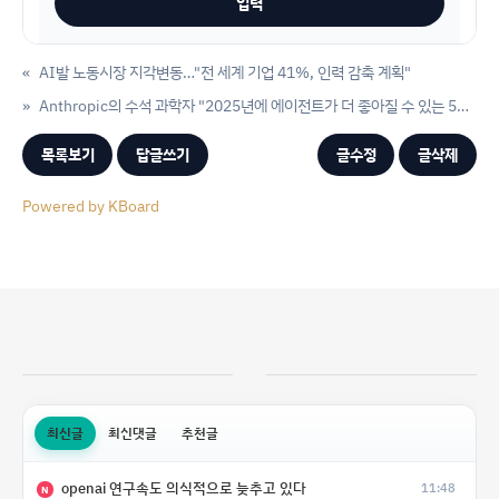
«
AI발 노동시장 지각변동…"전 세계 기업 41%, 인력 감축 계획"
»
Anthropic의 수석 과학자 "2025년에 에이전트가 더 좋아질 수 있는 5가지 방법"
목록보기
답글쓰기
글수정
글삭제
Powered by KBoard
최신글
최신댓글
추천글
openai 연구속도 의식적으로 늦추고 있다
11:48
N