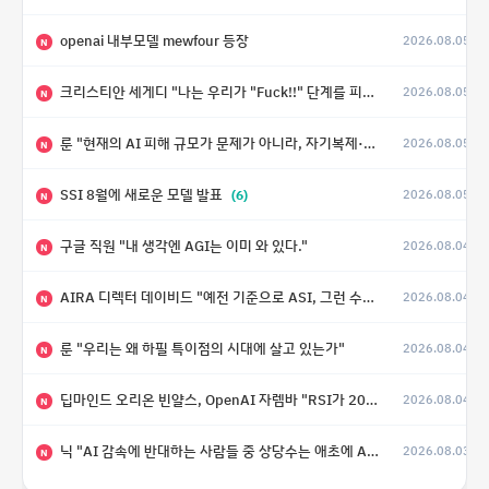
openai 내부모델 mewfour 등장
2026.08.05
N
크리스티안 세게디 "나는 우리가 "Fuck!!" 단계를 피할 수 있기를 바랄 뿐"
2026.08.05
N
룬 "현재의 AI 피해 규모가 문제가 아니라, 자기복제·탈출·확산이 가능한 지능형 시스템의 피해에는 이론적으로 상한이 없다는 것이 문제"
2026.08.05
N
SSI 8월에 새로운 모델 발표
(6)
2026.08.05
N
구글 직원 "내 생각엔 AGI는 이미 와 있다."
2026.08.04
N
AIRA 디렉터 데이비드 "예전 기준으로 ASI, 그런 수준은 바로 다음 분기에 온다"
2026.08.04
N
룬 "우리는 왜 하필 특이점의 시대에 살고 있는가"
2026.08.04
N
딥마인드 오리온 빈얄스, OpenAI 자렘바 "RSI가 2027년이나 2028년까지 달성될 수도 있다"
2026.08.04
N
닉 "AI 감속에 반대하는 사람들 중 상당수는 애초에 AI가 그렇게까지 빠르게 발전하지는 않을 거라고 생각"
2026.08.03
N