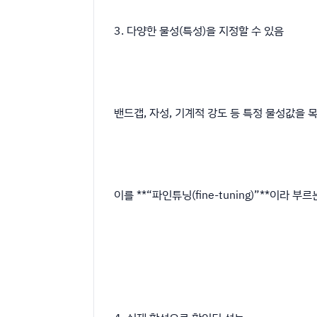
3. 다양한 물성(특성)을 지정할 수 있음
밴드갭, 자성, 기계적 강도 등 특정 물성값을 
이를 **“파인튜닝(fine-tuning)”**이