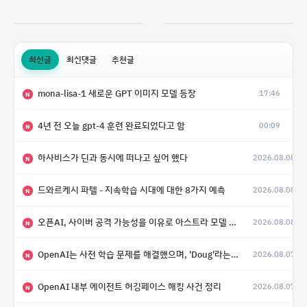
최신글
최신댓글
추천글
mona-lisa-1 새로운 GPT 이미지 모델 등장
17:46
N
4년 전 오늘 gpt-4 훈련 완료되었다고 함
00:09
N
하사비스가 딘과 동시에 떠나고 싶어 했다
2026.08.08
N
드와르케시 파텔 - 지속학습 시대에 대한 8가지 예측
2026.08.08
N
오픈AI, 사이버 공격 가능성을 이유로 아스트라 모델 출시 연기
2026.08.08
N
OpenAI는 사전 학습 문제를 해결했으며, 'Doug'라는 코드명을 가진 훨씬 더 큰 모델을 활발히 개발 중
2026.08.07
N
OpenAI 내부 에이전트 허깅페이스 해킹 사건 정리
2026.08.07
N