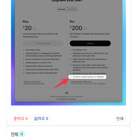
좋아요
0
싫어요
0
인쇄
전체
0