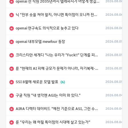
openai 전 직원 2035년까지 텔레파시가 어떻게 생길 수 있는지
2026.08.06
N
닉 "전부 숏을 쳐야 할지, 아니면 특이점이 오니까 전부 롱을 쳐야 할지 모르겠다.”
2026.08.06
N
openai 연구속도 의식적으로 늦추고 있다
2026.08.06
N
openai 내부모델 mewfour 등장
2026.08.05
N
크리스티안 세게디 "나는 우리가 "Fuck!!" 단계를 피할 수 있기를 바랄 뿐"
2026.08.05
N
룬 "현재의 AI 피해 규모가 문제가 아니라, 자기복제·탈출·확산이 가능한 지능형 시스템의 피해에는 이론적으로 상한이 없다는 것이 문제"
2026.08.05
N
SSI 8월에 새로운 모델 발표
(6)
2026.08.05
N
구글 직원 "내 생각엔 AGI는 이미 와 있다."
2026.08.04
N
AIRA 디렉터 데이비드 "예전 기준으로 ASI, 그런 수준은 바로 다음 분기에 온다"
2026.08.04
N
룬 "우리는 왜 하필 특이점의 시대에 살고 있는가"
2026.08.04
N