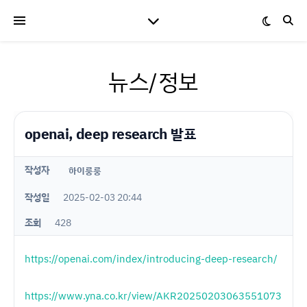
뉴스/정보
openai, deep research 발표
작성자
하이룽룽
작성일
2025-02-03 20:44
조회
428
https://openai.com/index/introducing-deep-research/
https://www.yna.co.kr/view/AKR20250203063551073