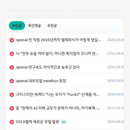
최신글
최신댓글
추천글
openai 전 직원 2035년까지 텔레파시가 어떻게 생길 수 있는지
2026.08.06
N
닉 "전부 숏을 쳐야 할지, 아니면 특이점이 오니까 전부 롱을 쳐야 할지 모르겠다.”
2026.08.06
N
openai 연구속도 의식적으로 늦추고 있다
2026.08.06
N
openai 내부모델 mewfour 등장
2026.08.05
N
크리스티안 세게디 "나는 우리가 "Fuck!!" 단계를 피할 수 있기를 바랄 뿐"
2026.08.05
N
룬 "현재의 AI 피해 규모가 문제가 아니라, 자기복제·탈출·확산이 가능한 지능형 시스템의 피해에는 이론적으로 상한이 없다는 것이 문제"
2026.08.05
N
SSI 8월에 새로운 모델 발표
(6)
2026.08.05
N