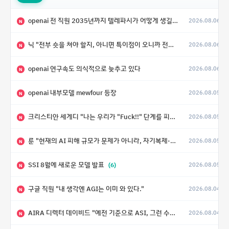
openai 전 직원 2035년까지 텔레파시가 어떻게 생길 수 있는지
2026.08.06
N
닉 "전부 숏을 쳐야 할지, 아니면 특이점이 오니까 전부 롱을 쳐야 할지 모르겠다.”
2026.08.06
N
openai 연구속도 의식적으로 늦추고 있다
2026.08.06
N
openai 내부모델 mewfour 등장
2026.08.05
N
크리스티안 세게디 "나는 우리가 "Fuck!!" 단계를 피할 수 있기를 바랄 뿐"
2026.08.05
N
룬 "현재의 AI 피해 규모가 문제가 아니라, 자기복제·탈출·확산이 가능한 지능형 시스템의 피해에는 이론적으로 상한이 없다는 것이 문제"
2026.08.05
N
SSI 8월에 새로운 모델 발표
(6)
2026.08.05
N
구글 직원 "내 생각엔 AGI는 이미 와 있다."
2026.08.04
N
AIRA 디렉터 데이비드 "예전 기준으로 ASI, 그런 수준은 바로 다음 분기에 온다"
2026.08.04
N