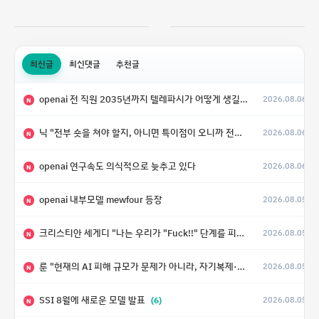
최신글
최신댓글
추천글
openai 전 직원 2035년까지 텔레파시가 어떻게 생길 수 있는지
2026.08.06
N
닉 "전부 숏을 쳐야 할지, 아니면 특이점이 오니까 전부 롱을 쳐야 할지 모르겠다.”
2026.08.06
N
openai 연구속도 의식적으로 늦추고 있다
2026.08.06
N
openai 내부모델 mewfour 등장
2026.08.05
N
크리스티안 세게디 "나는 우리가 "Fuck!!" 단계를 피할 수 있기를 바랄 뿐"
2026.08.05
N
룬 "현재의 AI 피해 규모가 문제가 아니라, 자기복제·탈출·확산이 가능한 지능형 시스템의 피해에는 이론적으로 상한이 없다는 것이 문제"
2026.08.05
N
SSI 8월에 새로운 모델 발표
(6)
2026.08.05
N