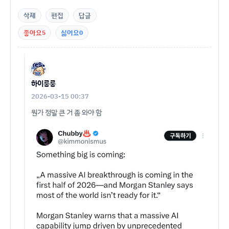
삭제
편집
답글
좋아요
5
싫어요
0
하이룽룽
2026-03-15 00:37
뭔가 정말 큰 거 좀 와야 함