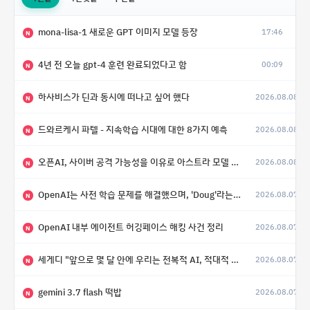
mona-lisa-1 새로운 GPT 이미지 모델 등장
17:46
N
4년 전 오늘 gpt-4 훈련 완료되었다고 함
00:09
N
하사비스가 딘과 동시에 떠나고 싶어 했다
2026.08.08
N
드와르케시 파텔 - 지속학습 시대에 대한 8가지 예측
2026.08.08
N
오픈AI, 사이버 공격 가능성을 이유로 아스트라 모델 출시 연기
2026.08.08
N
OpenAI는 사전 학습 문제를 해결했으며, 'Doug'라는 코드명을 가진 훨씬 더 큰 모델을 활발히 개발 중
2026.08.07
N
OpenAI 내부 에이전트 허깅페이스 해킹 사건 정리
2026.08.07
N
세게디 "앞으로 몇 달 안에 우리는 전복적 AI, 적대적 AI 둘 다 보게 될 것"
2026.08.07
N
gemini 3.7 flash 떡밥
2026.08.07
N