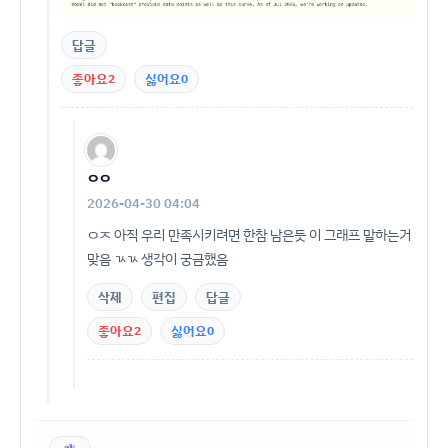
답글
좋아요
2
싫어요
0
ㅇㅇ
2026-04-30 04:04
ㅇㅈ 아직 우리 만족시키려면 한참 남은듯 이 그래프 말하는거
맞음 ㄳㄳ 생각이 궁금했음
삭제
편집
답글
좋아요
2
싫어요
0