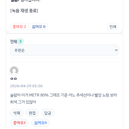
[녹음 재생 종료]
좋아요
2
싫어요
0
인쇄
전체
3
ㅇㅇ
2026-04-29 01:50
술람아 이거 METR 80% 그래프 기준 어느 추세선이냐 빨강 노랑 보라
회색 그거 있잖아
삭제
편집
답글
좋아요
2
싫어요
0