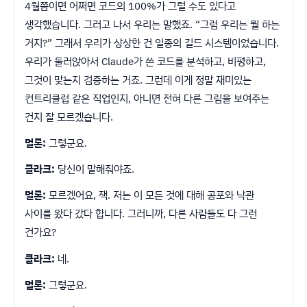
4월쯤이면 어쩌면 코드의 100%가 그럴 수도 있다고
생각했습니다. 그러고 나서 우리는 말했죠. “그럼 우리는 뭘 하는
거지?” 그래서 우리가 상상한 건 일종의 길드 시스템이었습니다.
우리가 둘러앉아서 Claude가 쓴 코드를 분석하고, 비평하고,
그것이 맞는지 검증하는 거죠. 그런데 이게 정말 재미있는
컨트리클럽 같은 직업인지, 아니면 전혀 다른 그림을 보여주는
건지 잘 모르겠습니다.
멀론:
그렇군요.
클라크:
당신이 말해줘야죠.
멀론:
모르겠어요, 잭. 저는 이 모든 것에 대해 공포와 낙관
사이를 왔다 갔다 합니다. 그러니까, 다른 사람들도 다 그런
건가요?
클라크:
네.
멀론:
그렇군요.