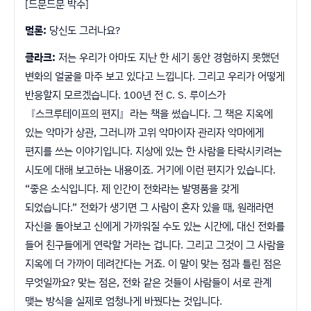
[드문드문 박수]
멀론:
당신도 그러나요?
클라크:
저는 우리가 아마도 지난 한 세기 동안 경험하지 못했던
변화의 얼굴을 마주 보고 있다고 느낍니다. 그리고 우리가 어떻게
반응할지 모르겠습니다. 100년 전 C. S. 루이스가
『스크루테이프의 편지』라는 책을 썼습니다. 그 책은 지옥에
있는 악마가 상관, 그러니까 고위 악마이자 관리자 악마에게
편지를 쓰는 이야기입니다. 지상에 있는 한 사람을 타락시키려는
시도에 대해 보고하는 내용이죠. 거기에 이런 편지가 있습니다.
“좋은 소식입니다. 제 인간이 전화라는 발명품을 갖게
되었습니다.” 전화가 생기면 그 사람이 혼자 있을 때, 원래라면
자신을 돌아보고 신에게 가까워질 수도 있는 시간에, 대신 전화를
들어 친구들에게 연락할 거라는 겁니다. 그리고 그것이 그 사람을
지옥에 더 가까이 데려간다는 거죠. 이 말이 맞는 점과 틀린 점은
무엇일까요? 맞는 점은, 전화 같은 것들이 사람들이 서로 관계
맺는 방식을 실제로 엄청나게 바꿨다는 것입니다.