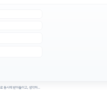
Thinking Machines 오디오·비디오·텍스트를 실시간으로 동시에 받아들이고, 생각하고, 말하고, 행동할 수 있는 모델 발표