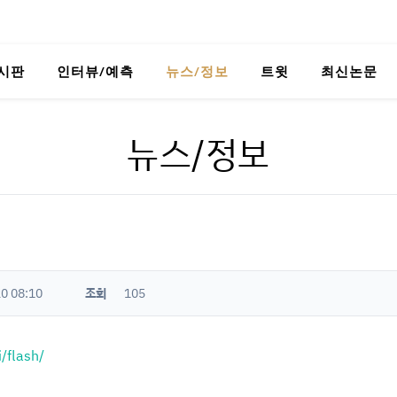
시판
인터뷰/예측
뉴스/정보
트윗
최신논문
뉴스/정보
0 08:10
조회
105
/flash/