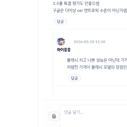
3.5플 특갤 평가도 안좋으셈
구글은 더이상 oai 앤트로픽 수준이 아닌거셈
답글
2026-05-20 11:50
하이룽룽
플래시 치고 나쁜 성능은 아닌데 가
저렴한 가격이 플래시 모델의 장점인데
답글