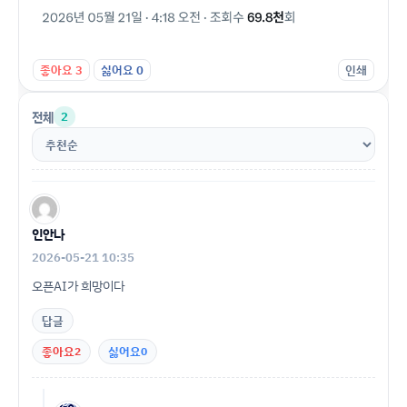
좋아요
3
싫어요
0
인쇄
전체
2
인안나
2026-05-21 10:35
오픈AI가 희망이다
답글
좋아요
2
싫어요
0