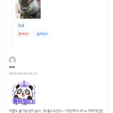
답글
좋아요
2
싫어요
0
ㅁㅁ
2026-06-05 16:32
야콥도 올가능성이 높다 , 뭐 올수도있다 < 이런게아니라 ai 재귀개선은