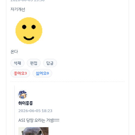
자기개선
온다
삭제
편집
답글
좋아요
3
싫어요
0
하이룽룽
2026-06-05 18:23
ASI 당장 오라는 거셈!!!!!