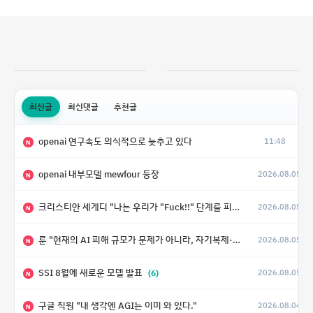
최신글
최신댓글
추천글
openai 연구속도 의식적으로 늦추고 있다
11:48
N
openai 내부모델 mewfour 등장
2026.08.05
N
크리스티안 세게디 "나는 우리가 "Fuck!!" 단계를 피할 수 있기를 바랄 뿐"
2026.08.05
N
룬 "현재의 AI 피해 규모가 문제가 아니라, 자기복제·탈출·확산이 가능한 지능형 시스템의 피해에는 이론적으로 상한이 없다는 것이 문제"
2026.08.05
N
SSI 8월에 새로운 모델 발표
(6)
2026.08.05
N
구글 직원 "내 생각엔 AGI는 이미 와 있다."
2026.08.04
N