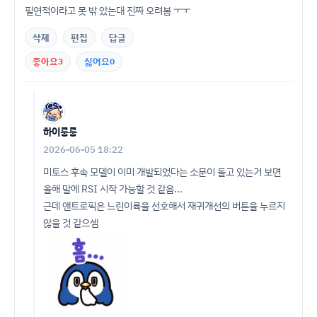
필연적이라고 못 밖 았는대 진짜 오려봄 ㅜㅜ
삭제
편집
답글
좋아요
3
싫어요
0
하이룽룽
2026-06-05 18:22
미토스 후속 모델이 이미 개발되었다는 소문이 돌고 있는거 보면
올해 말에 RSI 시작 가능할 것 같음...
근데 앤트로픽은 느린이륙을 선호해서 재귀개선의 버튼을 누르지
않을 것 같으셈