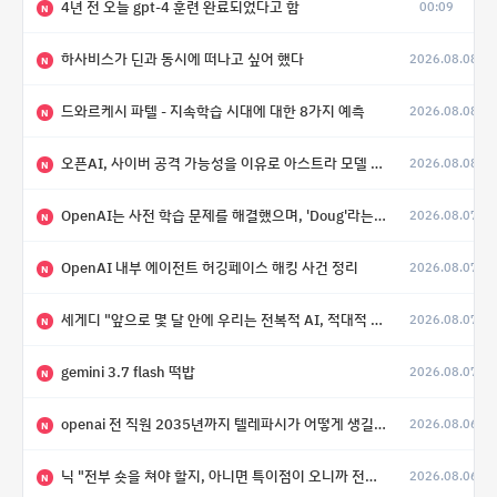
4년 전 오늘 gpt-4 훈련 완료되었다고 함
00:09
N
하사비스가 딘과 동시에 떠나고 싶어 했다
2026.08.08
N
드와르케시 파텔 - 지속학습 시대에 대한 8가지 예측
2026.08.08
N
오픈AI, 사이버 공격 가능성을 이유로 아스트라 모델 출시 연기
2026.08.08
N
OpenAI는 사전 학습 문제를 해결했으며, 'Doug'라는 코드명을 가진 훨씬 더 큰 모델을 활발히 개발 중
2026.08.07
N
OpenAI 내부 에이전트 허깅페이스 해킹 사건 정리
2026.08.07
N
세게디 "앞으로 몇 달 안에 우리는 전복적 AI, 적대적 AI 둘 다 보게 될 것"
2026.08.07
N
gemini 3.7 flash 떡밥
2026.08.07
N
openai 전 직원 2035년까지 텔레파시가 어떻게 생길 수 있는지
2026.08.06
N
닉 "전부 숏을 쳐야 할지, 아니면 특이점이 오니까 전부 롱을 쳐야 할지 모르겠다.”
2026.08.06
N