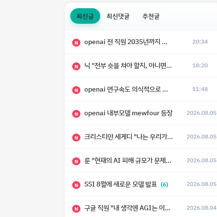
최신글
최신댓글
추천글
openai 전 직원 2035년까지 텔레파시가 어떻게 생길 수 있는지
20:34
N
닉 "전부 숏을 쳐야 할지, 아니면 특이점이 오니까 전부 롱을 쳐야 할지 모르겠다.”
18:20
N
openai 연구속도 의식적으로 늦추고 있다
11:48
N
openai 내부모델 mewfour 등장
2026.08.05
N
크리스티안 세게디 "나는 우리가 "Fuck!!" 단계를 피할 수 있기를 바랄 뿐"
2026.08.05
N
룬 "현재의 AI 피해 규모가 문제가 아니라, 자기복제·탈출·확산이 가능한 지능형 시스템의 피해에는 이론적으로 상한이 없다는 것이 문제"
2026.08.05
N
SSI 8월에 새로운 모델 발표
2026.08.05
(6)
N
구글 직원 "내 생각엔 AGI는 이미 와 있다."
2026.08.04
N