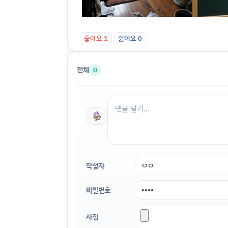
좋아요
1
싫어요
0
전체
0
작성자
비밀번호
사진