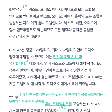
1은
GPT-4o
텍스트, 오디오, 이미지, 비디오의 모든 조합을
입력으로 받아들이고 텍스트, 오디오, 이미지 출력의 모든 조합을
생성하는 자기 회귀 옴니 모델입니다. 텍스트, 비전, 오디오에
걸쳐 엔드투엔드로 학습되므로 모든 입력과 출력은 동일한
신경망에서 처리됩니다.
GPT-4o는 평균 320밀리초, 최대 232밀리초 만에 오디오
입력에 응답할 수 있으며 이는
인간의 응답 시간 과
2
유사합니다.
대화에서. 영어 텍스트와 코드에서 GPT-4 Turbo
성능과 일치하며, 비영어 언어 텍스트에서 상당한 개선이
이루어졌고, API에서 훨씬 빠르고 50% 저렴합니다. GPT-4o는
기존 모델에 비해 시각 및 오디오 이해에서 특히 뛰어납니다.
3 에 대한 자발적인 공약과 일관되게 안전하게 AI를 구축하려는
백악관
우리의 노력에 따라 우리는
준비 프레임워크를
포함하는 GPT-4o
5개의
(새 창에서 열립니다)
시스템 카드를 공유하고 있습니다.
평가. 이 시스템