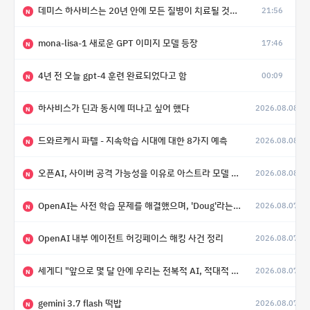
데미스 하사비스는 20년 안에 모든 질병이 치료될 것으로 예상한다.
21:56
N
mona-lisa-1 새로운 GPT 이미지 모델 등장
17:46
N
4년 전 오늘 gpt-4 훈련 완료되었다고 함
00:09
N
하사비스가 딘과 동시에 떠나고 싶어 했다
2026.08.08
N
드와르케시 파텔 - 지속학습 시대에 대한 8가지 예측
2026.08.08
N
오픈AI, 사이버 공격 가능성을 이유로 아스트라 모델 출시 연기
2026.08.08
N
OpenAI는 사전 학습 문제를 해결했으며, 'Doug'라는 코드명을 가진 훨씬 더 큰 모델을 활발히 개발 중
2026.08.07
N
OpenAI 내부 에이전트 허깅페이스 해킹 사건 정리
2026.08.07
N
세게디 "앞으로 몇 달 안에 우리는 전복적 AI, 적대적 AI 둘 다 보게 될 것"
2026.08.07
N
gemini 3.7 flash 떡밥
2026.08.07
N