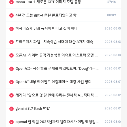
mona-lisa-1 새로운 GPT 이미지 모델 등장
17:46
N
4년 전 오늘 gpt-4 훈련 완료되었다고 함
00:09
N
하사비스가 딘과 동시에 떠나고 싶어 했다
2026.08.08
N
드와르케시 파텔 - 지속학습 시대에 대한 8가지 예측
2026.08.08
N
오픈AI, 사이버 공격 가능성을 이유로 아스트라 모델 출시 연기
2026.08.08
N
OpenAI는 사전 학습 문제를 해결했으며, 'Doug'라는 코드명을 가진 훨씬 더 큰 모델을 활발히 개발 중
2026.08.07
N
OpenAI 내부 에이전트 허깅페이스 해킹 사건 정리
2026.08.07
N
세게디 "앞으로 몇 달 안에 우리는 전복적 AI, 적대적 AI 둘 다 보게 될 것"
2026.08.07
N
gemini 3.7 flash 떡밥
2026.08.07
N
openai 전 직원 2035년까지 텔레파시가 어떻게 생길 수 있는지
2026.08.06
N