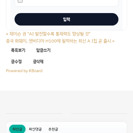
«
제이슨 권 "AI 발전할수록 통제력도 향상될 것"
중국 화웨이, 엔비디아 H100에 필적하는 최신 A I칩 곧 출시
»
목록보기
답글쓰기
글수정
글삭제
Powered by KBoard
최신글
최신댓글
추천글