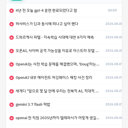
4년 전 오늘 gpt-4 훈련 완료되었다고 함
00:09
N
하사비스가 딘과 동시에 떠나고 싶어 했다
2026.08.08
N
드와르케시 파텔 - 지속학습 시대에 대한 8가지 예측
2026.08.08
N
오픈AI, 사이버 공격 가능성을 이유로 아스트라 모델 출시 연기
2026.08.08
N
OpenAI는 사전 학습 문제를 해결했으며, 'Doug'라는 코드명을 가진 훨씬 더 큰 모델을 활발히 개발 중
2026.08.07
N
OpenAI 내부 에이전트 허깅페이스 해킹 사건 정리
2026.08.07
N
세게디 "앞으로 몇 달 안에 우리는 전복적 AI, 적대적 AI 둘 다 보게 될 것"
2026.08.07
N
gemini 3.7 flash 떡밥
2026.08.07
N
openai 전 직원 2035년까지 텔레파시가 어떻게 생길 수 있는지
2026.08.06
N