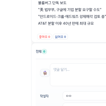
블룸버그 단독 보도
"美 법무부, 구글에 기업 분할 요구할 수도"
"안드로이드·크룸·애드워즈 강제매각 검토 중
AT&T 분할 이후 40년 만에 최대 규모
좋아요
0
싫어요
0
전체
0
작성자