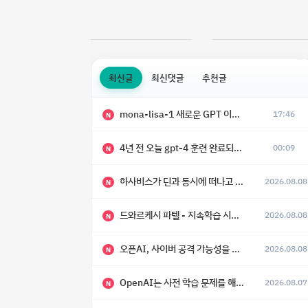
최신글
최신댓글
추천글
mona-lisa-1 새로운 GPT 이미지 모델 등장
17:46
N
4년 전 오늘 gpt-4 훈련 완료되었다고 함
00:09
N
하사비스가 딘과 동시에 떠나고 싶어 했다
2026.08.08
N
드와르케시 파텔 - 지속학습 시대에 대한 8가지 예측
2026.08.08
N
오픈AI, 사이버 공격 가능성을 이유로 아스트라 모델 출시 연기
2026.08.08
N
OpenAI는 사전 학습 문제를 해결했으며, 'Doug'라는 코드명을 가진 훨씬 더 큰 모델을 활발히 개발 중
2026.08.07
N