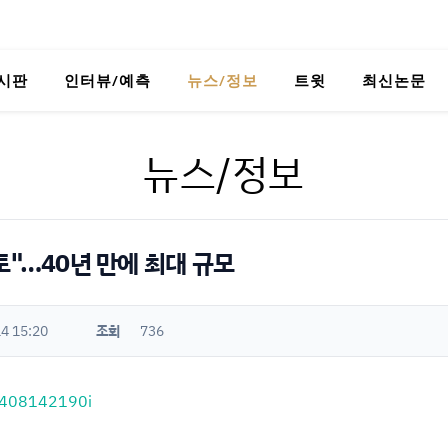
시판
인터뷰/예측
뉴스/정보
트윗
최신논문
뉴스/정보
토"…40년 만에 최대 규모
4 15:20
조회
736
02408142190i