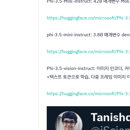
Phi-3.5-MoE-instruct: 42B 매개변수
https://huggingface.co/microsoft/Phi-3
phi-3.5-mini-instruct: 3.8B 매개변수
https://huggingface.co/microsoft/Phi-3.
Phi-3.5-vision-instruct: 이미지 인코
+텍스트 토큰으로 학습, 다중 프레임 이미지 이
https://huggingface.co/microsoft/Phi-3.