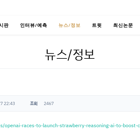
시판
인터뷰/예측
뉴스/정보
트윗
최신논문
뉴스/정보
7 22:43
조회
2467
es/openai-races-to-launch-strawberry-reasoning-ai-to-boost-