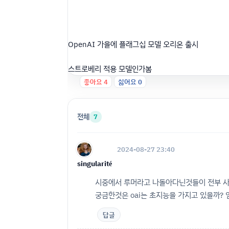
OpenAI 가을에 플래그십 모델 오리온 출시
스트로베리 적용 모델인가봄
좋아요
4
싫어요
0
전체
7
2024-08-27 23:40
singularité
시중에서 루머라고 나돌아다닌것들이 전부 사실로
궁금한것은 oai는 초지능을 가지고 있을까? 임
답글