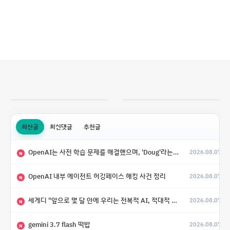
최신글
최신댓글
추천글
OpenAI는 사전 학습 문제를 해결했으며, 'Doug'라는 코드명을 가진 훨씬 더 큰 모델을 활발히 개발 중
2026.08.07
N
OpenAI 내부 에이전트 허깅페이스 해킹 사건 정리
2026.08.07
N
세게디 "앞으로 몇 달 안에 우리는 전복적 AI, 적대적 AI 둘 다 보게 될 것"
2026.08.07
N
gemini 3.7 flash 떡밥
2026.08.07
N