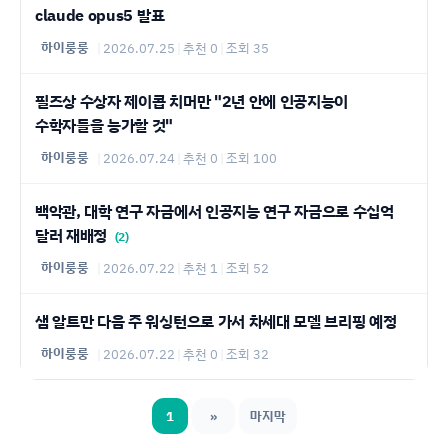
claude opus5 발표
하이룽룽
|
2026.07.25
|
추천 0
|
조회 35
필즈상 수상자 제이콥 치머만 "2년 안에 인공지능이
수학자들을 능가할 것"
하이룽룽
|
2026.07.24
|
추천 0
|
조회 100
백악관, 대학 연구 자금에서 인공지능 연구 자금으로 수십억
달러 재배정
(2)
하이룽룽
|
2026.07.22
|
추천 1
|
조회 52
샘 알트만 다음 주 워싱턴으로 가서 차세대 모델 브리핑 예정
하이룽룽
|
2026.07.22
|
추천 0
|
조회 32
1
»
마지막