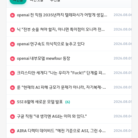
openai 전 직원 2035년까지 텔레파시가 어떻게 생길 수 있는지
2026.08.06
N
닉 "전부 숏을 쳐야 할지, 아니면 특이점이 오니까 전부 롱을 쳐야 할지 모르겠다.”
2026.08.06
N
openai 연구속도 의식적으로 늦추고 있다
2026.08.06
N
openai 내부모델 mewfour 등장
2026.08.05
N
크리스티안 세게디 "나는 우리가 "Fuck!!" 단계를 피할 수 있기를 바랄 뿐"
2026.08.05
N
룬 "현재의 AI 피해 규모가 문제가 아니라, 자기복제·탈출·확산이 가능한 지능형 시스템의 피해에는 이론적으로 상한이 없다는 것이 문제"
2026.08.05
N
SSI 8월에 새로운 모델 발표
(6)
2026.08.05
N
구글 직원 "내 생각엔 AGI는 이미 와 있다."
2026.08.04
N
AIRA 디렉터 데이비드 "예전 기준으로 ASI, 그런 수준은 바로 다음 분기에 온다"
2026.08.04
N