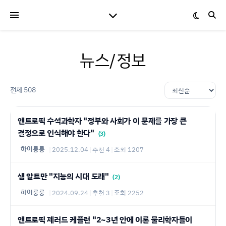
뉴스/정보
전체 508
앤트로픽 수석과학자 "정부와 사회가 이 문제를 가장 큰
결정으로 인식해야 한다"
(3)
하이룽룽
|
2025.12.04
|
추천 4
|
조회 1207
샘 알트만 "지능의 시대 도래"
(2)
하이룽룽
|
2024.09.24
|
추천 3
|
조회 2252
앤트로픽 제러드 케플런 "2~3년 안에 이론 물리학자들이