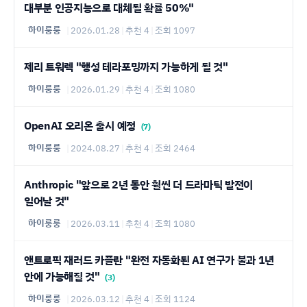
대부분 인공지능으로 대체될 확률 50%"
하이룽룽
|
2026.01.28
|
추천 4
|
조회 1097
제리 트워렉 "행성 테라포밍까지 가능하게 될 것"
하이룽룽
|
2026.01.29
|
추천 4
|
조회 1080
OpenAI 오리온 출시 예정
(7)
하이룽룽
|
2024.08.27
|
추천 4
|
조회 2464
Anthropic "앞으로 2년 동안 훨씬 더 드라마틱 발전이
일어날 것"
하이룽룽
|
2026.03.11
|
추천 4
|
조회 1080
앤트로픽 재러드 카플란 "완전 자동화된 AI 연구가 불과 1년
안에 가능해질 것"
(3)
하이룽룽
|
2026.03.12
|
추천 4
|
조회 1124