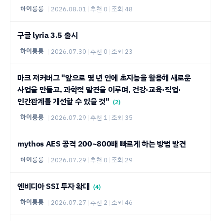
하이룽룽
|
2026.08.01
|
추천 0
|
조회 48
구글 lyria 3.5 출시
하이룽룽
|
2026.07.30
|
추천 0
|
조회 23
마크 저커버그 "앞으로 몇 년 안에 초지능을 활용해 새로운
사업을 만들고, 과학적 발견을 이루며, 건강·교육·직업·
인간관계를 개선할 수 있을 것"
(2)
하이룽룽
|
2026.07.29
|
추천 1
|
조회 35
mythos AES 공격 200~800배 빠르게 하는 방법 발견
하이룽룽
|
2026.07.29
|
추천 0
|
조회 29
엔비디아 SSI 투자 확대
(4)
하이룽룽
|
2026.07.27
|
추천 2
|
조회 46