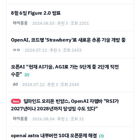
8월 6일 Figure 2.0 발표
하이룽룽
|
2024.08.03
|
추천 3
|
조회 2201
OpenAI, 코드명 'Strawberry'로 새로운 추론 기술 개발 중
ㅇㅇ
|
2024.07.13
|
추천 3
|
조회 2433
오픈AI “현재 AI기술, AGI로 가는 5단계 중 2단계 직전
수준”
(2)
dd
|
2024.07.12
|
추천 3
|
조회 2544
딥마인드 오리온 빈얄스, OpenAI 자렘바 "RSI가
New
2027년이나 2028년까지 달성될 수도 있다"
하이룽룽
|
2026.08.04
|
추천 1
|
조회 31
openai astra 내부버전 10대 오픈문제 해결
(3)