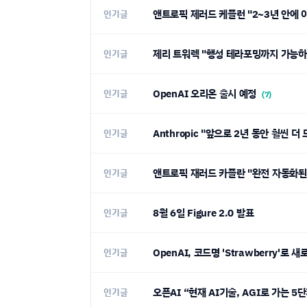
앤트로픽 제러드 케플런 "2~3년 안에
인기글
제리 트워렉 "행성 테라포밍까지 가능하
인기글
OpenAI 오리온 출시 예정
인기글
(7)
Anthropic "앞으로 2년 동안 훨씬 
인기글
앤트로픽 재러드 카플란 "완전 자동화된 
인기글
8월 6일 Figure 2.0 발표
인기글
OpenAI, 코드명 'Strawberry'로
인기글
오픈AI “현재 AI기술, AGI로 가는 5
인기글