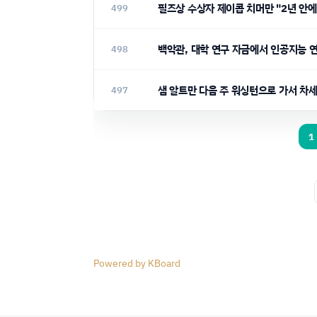
필즈상 수상자 제이콥 치머만 "2년 안
499
백악관, 대학 연구 자금에서 인공지능 
498
샘 알트만 다음 주 워싱턴으로 가서 차
497
1
Powered by KBoard