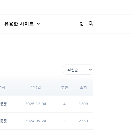
유용한 사이트
성자
작성일
추천
조회
룽룽
2025.12.04
4
1209
룽룽
2024.09.24
3
2253