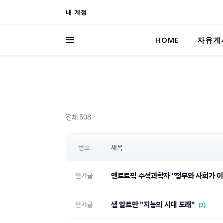
내 계정
HOME
자유게
전체 508
번호
제목
앤트로픽 수석과학자 "정부와 사회가 이
인기글
샘 알트만 "지능의 시대 도래"
인기글
(2)