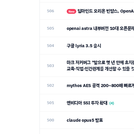
딥마인드 오리온 빈얄스, OpenA
506
New
openai astra 내부버전 10대 오픈문
505
구글 lyria 3.5 출시
504
마크 저커버그 "앞으로 몇 년 안에 초지
503
교육·직업·인간관계를 개선할 수 있을 
mythos AES 공격 200~800배 빠
502
엔비디아 SSI 투자 확대
501
(4)
claude opus5 발표
500