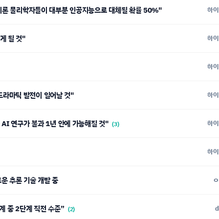
 이론 물리학자들이 대부분 인공지능으로 대체될 확률 50%"
하이
게 될 것"
하이
하이
더 드라마틱 발전이 일어날 것"
하이
AI 연구가 불과 1년 안에 가능해질 것"
하이
(3)
하이
 새로운 추론 기술 개발 중
ㅇ
단계 중 2단계 직전 수준”
d
(2)