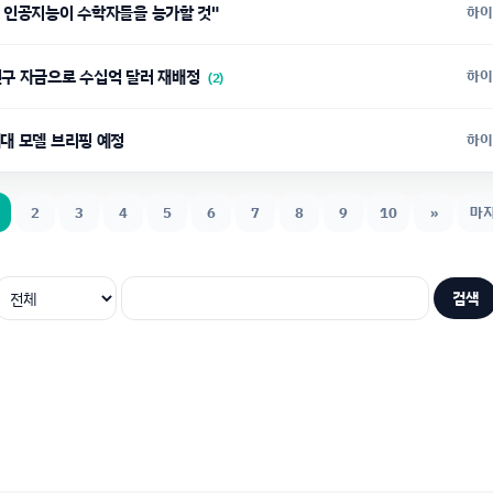
에 인공지능이 수학자들을 능가할 것"
하이
연구 자금으로 수십억 달러 재배정
하이
(2)
세대 모델 브리핑 예정
하이
2
3
4
5
6
7
8
9
10
»
마
검색