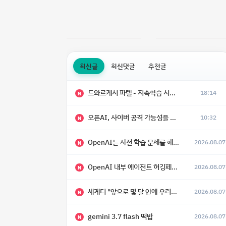
최신글
최신댓글
추천글
드와르케시 파텔 - 지속학습 시대에 대한 8가지 예측
18:14
N
오픈AI, 사이버 공격 가능성을 이유로 아스트라 모델 출시 연기
10:32
N
OpenAI는 사전 학습 문제를 해결했으며, 'Doug'라는 코드명을 가진 훨씬 더 큰 모델을 활발히 개발 중
2026.08.07
N
OpenAI 내부 에이전트 허깅페이스 해킹 사건 정리
2026.08.07
N
세게디 "앞으로 몇 달 안에 우리는 전복적 AI, 적대적 AI 둘 다 보게 될 것"
2026.08.07
N
gemini 3.7 flash 떡밥
2026.08.07
N