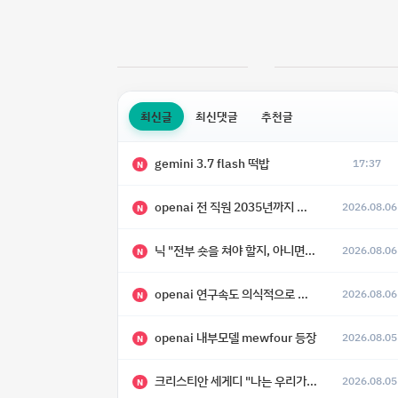
최신글
최신댓글
추천글
gemini 3.7 flash 떡밥
17:37
N
openai 전 직원 2035년까지 텔레파시가 어떻게 생길 수 있는지
2026.08.06
N
닉 "전부 숏을 쳐야 할지, 아니면 특이점이 오니까 전부 롱을 쳐야 할지 모르겠다.”
2026.08.06
N
openai 연구속도 의식적으로 늦추고 있다
2026.08.06
N
openai 내부모델 mewfour 등장
2026.08.05
N
크리스티안 세게디 "나는 우리가 "Fuck!!" 단계를 피할 수 있기를 바랄 뿐"
2026.08.05
N