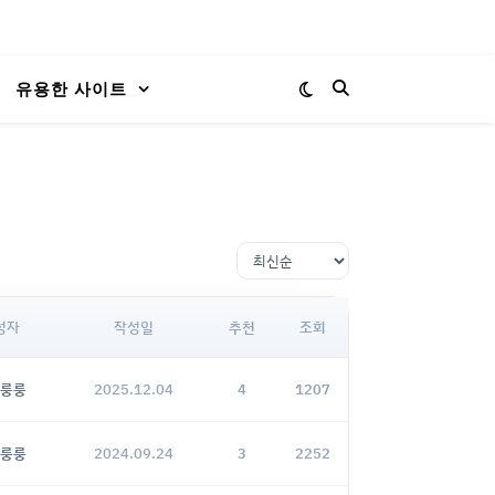
유용한 사이트
성자
작성일
추천
조회
룽룽
2025.12.04
4
1207
룽룽
2024.09.24
3
2252