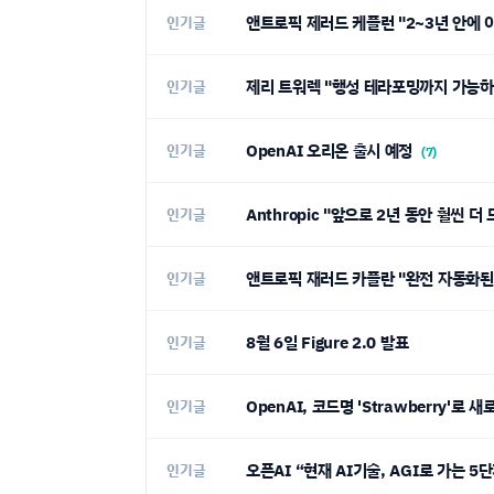
앤트로픽 제러드 케플런 "2~3년 안에
인기글
제리 트워렉 "행성 테라포밍까지 가능하
인기글
OpenAI 오리온 출시 예정
인기글
(7)
Anthropic "앞으로 2년 동안 훨씬 
인기글
앤트로픽 재러드 카플란 "완전 자동화된 
인기글
8월 6일 Figure 2.0 발표
인기글
OpenAI, 코드명 'Strawberry'로
인기글
오픈AI “현재 AI기술, AGI로 가는 5
인기글