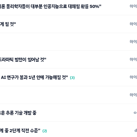
 이론 물리학자들이 대부분 인공지능으로 대체될 확률 50%"
하이
게 될 것"
하이
하이
더 드라마틱 발전이 일어날 것"
하이
AI 연구가 불과 1년 안에 가능해질 것"
하이
(3)
하이
 새로운 추론 기술 개발 중
ㅇ
단계 중 2단계 직전 수준”
d
(2)