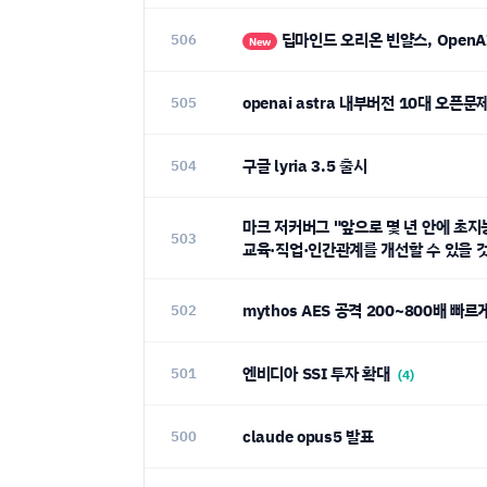
딥마인드 오리온 빈얄스, OpenA
506
New
openai astra 내부버전 10대 오픈문
505
구글 lyria 3.5 출시
504
마크 저커버그 "앞으로 몇 년 안에 초지
503
교육·직업·인간관계를 개선할 수 있을 
mythos AES 공격 200~800배 빠
502
엔비디아 SSI 투자 확대
501
(4)
claude opus5 발표
500