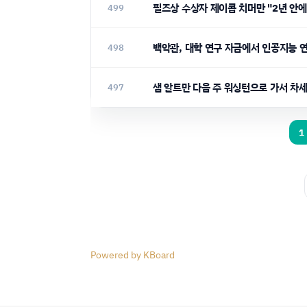
필즈상 수상자 제이콥 치머만 "2년 안
499
백악관, 대학 연구 자금에서 인공지능 
498
샘 알트만 다음 주 워싱턴으로 가서 차
497
1
Powered by KBoard