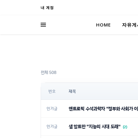
내 계정
HOME
자유게
전체 508
번호
제목
앤트로픽 수석과학자 "정부와 사회가 이
인기글
샘 알트만 "지능의 시대 도래"
인기글
(2)