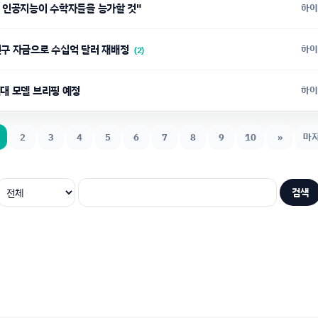
에 인공지능이 수학자들을 능가할 것"
하이
연구 자금으로 수십억 달러 재배정
하이
(2)
세대 모델 브리핑 예정
하이
2
3
4
5
6
7
8
9
10
»
마
검색