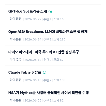
GPT-5.6 Sol 프리뷰 소개
(8)
하이룽룽
|
2026.06.27
|
추천 1
|
조회 165
OpenAI와 Broadcom, LLM에 최적화된 추론 칩 공개
하이룽룽
|
2026.06.24
|
추천 1
|
조회 130
다리오 아모데이 - 미국 주도의 AI 연합 결성 촉구
하이룽룽
|
2026.06.18
|
추천 0
|
조회 67
Claude Fable 5 발표
(2)
하이룽룽
|
2026.06.10
|
추천 2
|
조회 133
NSA가 Mythos를 사용해 공격적인 사이버 작전을 수행
하이룽룽
|
2026.06.05
|
추천 1
|
조회 82