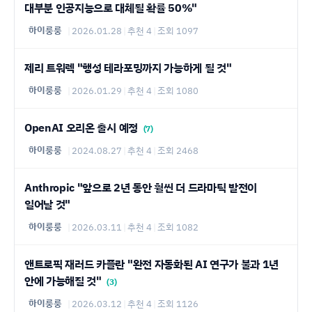
대부분 인공지능으로 대체될 확률 50%"
하이룽룽
|
2026.01.28
|
추천 4
|
조회 1097
제리 트워렉 "행성 테라포밍까지 가능하게 될 것"
하이룽룽
|
2026.01.29
|
추천 4
|
조회 1080
OpenAI 오리온 출시 예정
(7)
하이룽룽
|
2024.08.27
|
추천 4
|
조회 2468
Anthropic "앞으로 2년 동안 훨씬 더 드라마틱 발전이
일어날 것"
하이룽룽
|
2026.03.11
|
추천 4
|
조회 1082
앤트로픽 재러드 카플란 "완전 자동화된 AI 연구가 불과 1년
안에 가능해질 것"
(3)
하이룽룽
|
2026.03.12
|
추천 4
|
조회 1126