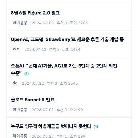
8월 6일 Figure 2.0 발표
하이룽룽
|
2024.08.03
|
추천 3
|
조회 2205
OpenAI, 코드명 'Strawberry'로 새로운 추론 기술 개발 중
ㅇㅇ
|
2024.07.13
|
추천 3
|
조회 2434
오픈AI “현재 AI기술, AGI로 가는 5단계 중 2단계 직전
수준”
(2)
dd
|
2024.07.12
|
추천 3
|
조회 2545
클로드 Sonnet 5 발표
하이룽룽
|
2026.07.01
|
추천 0
|
조회 90
누구도 영구적 하층계급을 벗어나지 못한다
(4)
하이룽룽
|
2026.06.27
|
추천 1
|
조회 199