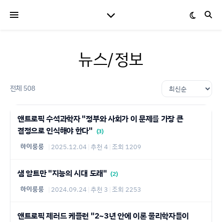
뉴스/정보
전체 508
앤트로픽 수석과학자 "정부와 사회가 이 문제를 가장 큰
결정으로 인식해야 한다"
(3)
하이룽룽
|
2025.12.04
|
추천 4
|
조회 1209
샘 알트만 "지능의 시대 도래"
(2)
하이룽룽
|
2024.09.24
|
추천 3
|
조회 2253
앤트로픽 제러드 케플런 "2~3년 안에 이론 물리학자들이