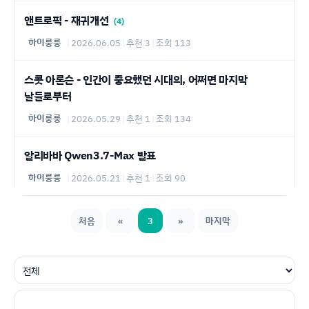
앤트로픽 - 재귀개선
(4)
하이룽룽
|
2026.06.05
|
추천 3
|
조회 113
스콧 아론슨 - 인간이 중요했던 시대의, 어쩌면 마지막
날들로부터
하이룽룽
|
2026.05.29
|
추천 1
|
조회 134
알리바바 Qwen3.7-Max 발표
하이룽룽
|
2026.05.21
|
추천 1
|
조회 90
처음
«
3
»
마지막