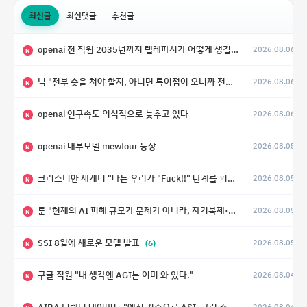
최신글
최신댓글
추천글
openai 전 직원 2035년까지 텔레파시가 어떻게 생길 수 있는지
2026.08.06
N
닉 "전부 숏을 쳐야 할지, 아니면 특이점이 오니까 전부 롱을 쳐야 할지 모르겠다.”
2026.08.06
N
openai 연구속도 의식적으로 늦추고 있다
2026.08.06
N
openai 내부모델 mewfour 등장
2026.08.05
N
크리스티안 세게디 "나는 우리가 "Fuck!!" 단계를 피할 수 있기를 바랄 뿐"
2026.08.05
N
룬 "현재의 AI 피해 규모가 문제가 아니라, 자기복제·탈출·확산이 가능한 지능형 시스템의 피해에는 이론적으로 상한이 없다는 것이 문제"
2026.08.05
N
SSI 8월에 새로운 모델 발표
(6)
2026.08.05
N
구글 직원 "내 생각엔 AGI는 이미 와 있다."
2026.08.04
N