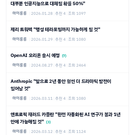
대부분 인공지능으로 대체될 확률 50%"
하이룽룽
|
2026.01.28
|
추천 4
|
조회 1097
제리 트워렉 "행성 테라포밍까지 가능하게 될 것"
하이룽룽
|
2026.01.29
|
추천 4
|
조회 1080
OpenAI 오리온 출시 예정
(7)
하이룽룽
|
2024.08.27
|
추천 4
|
조회 2464
Anthropic "앞으로 2년 동안 훨씬 더 드라마틱 발전이
일어날 것"
하이룽룽
|
2026.03.11
|
추천 4
|
조회 1080
앤트로픽 재러드 카플란 "완전 자동화된 AI 연구가 불과 1년
안에 가능해질 것"
(3)
하이룽룽
|
2026.03.12
|
추천 4
|
조회 1124