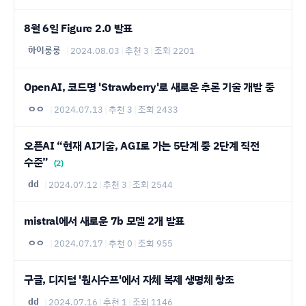
8월 6일 Figure 2.0 발표
하이룽룽
|
2024.08.03
|
추천 3
|
조회 2201
OpenAI, 코드명 'Strawberry'로 새로운 추론 기술 개발 중
ㅇㅇ
|
2024.07.13
|
추천 3
|
조회 2433
오픈AI “현재 AI기술, AGI로 가는 5단계 중 2단계 직전
수준”
(2)
dd
|
2024.07.12
|
추천 3
|
조회 2544
mistral에서 새로운 7b 모델 2개 발표
ㅇㅇ
|
2024.07.17
|
추천 0
|
조회 955
구글, 디지털 '원시수프'에서 자체 복제 생명체 창조
dd
|
2024.07.16
|
추천 1
|
조회 1146