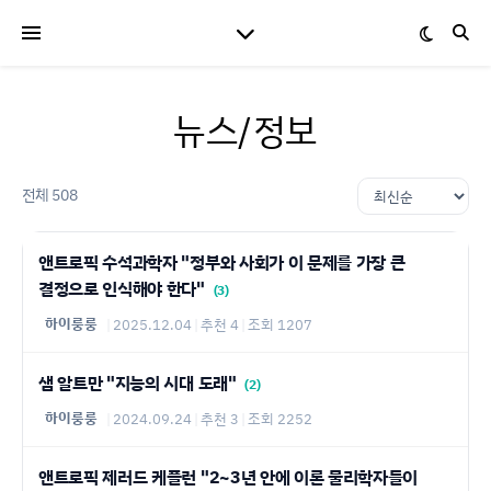
뉴스/정보
전체 508
앤트로픽 수석과학자 "정부와 사회가 이 문제를 가장 큰
결정으로 인식해야 한다"
(3)
하이룽룽
|
2025.12.04
|
추천 4
|
조회 1207
샘 알트만 "지능의 시대 도래"
(2)
하이룽룽
|
2024.09.24
|
추천 3
|
조회 2252
앤트로픽 제러드 케플런 "2~3년 안에 이론 물리학자들이