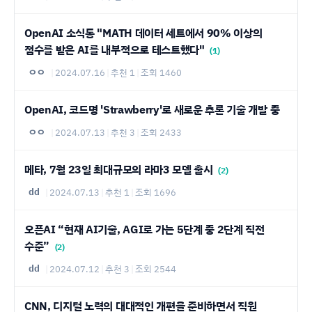
OpenAI 소식통 "MATH 데이터 세트에서 90% 이상의
점수를 받은 AI를 내부적으로 테스트했다"
(1)
ㅇㅇ
|
2024.07.16
|
추천 1
|
조회 1460
OpenAI, 코드명 'Strawberry'로 새로운 추론 기술 개발 중
ㅇㅇ
|
2024.07.13
|
추천 3
|
조회 2433
메타, 7월 23일 최대규모의 라마3 모델 출시
(2)
dd
|
2024.07.13
|
추천 1
|
조회 1696
오픈AI “현재 AI기술, AGI로 가는 5단계 중 2단계 직전
수준”
(2)
dd
|
2024.07.12
|
추천 3
|
조회 2544
CNN, 디지털 노력의 대대적인 개편을 준비하면서 직원