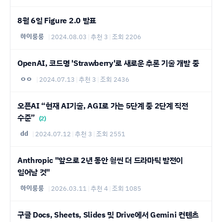
8월 6일 Figure 2.0 발표
하이룽룽
|
2024.08.03
|
추천 3
|
조회 2206
OpenAI, 코드명 'Strawberry'로 새로운 추론 기술 개발 중
ㅇㅇ
|
2024.07.13
|
추천 3
|
조회 2436
오픈AI “현재 AI기술, AGI로 가는 5단계 중 2단계 직전
수준”
(2)
dd
|
2024.07.12
|
추천 3
|
조회 2551
Anthropic "앞으로 2년 동안 훨씬 더 드라마틱 발전이
일어날 것"
하이룽룽
|
2026.03.11
|
추천 4
|
조회 1085
구글 Docs, Sheets, Slides 및 Drive에서 Gemini 컨텐츠