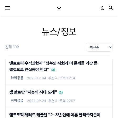
뉴스/정보
전체 509
앤트로픽 수석과학자 "정부와 사회가 이 문제를 가장 큰
결정으로 인식해야 한다"
(3)
하이룽룽
|
2025.12.04
|
추천 4
|
조회 1214
샘 알트만 "지능의 시대 도래"
(2)
하이룽룽
|
2024.09.24
|
추천 3
|
조회 2257
앤트로픽 제러드 케플런 "2~3년 안에 이론 물리학자들이