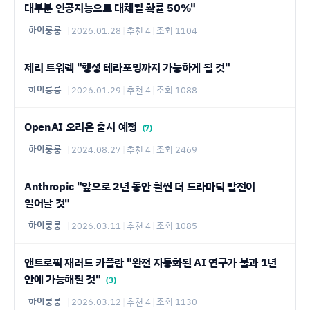
대부분 인공지능으로 대체될 확률 50%"
하이룽룽
|
2026.01.28
|
추천 4
|
조회 1104
제리 트워렉 "행성 테라포밍까지 가능하게 될 것"
하이룽룽
|
2026.01.29
|
추천 4
|
조회 1088
OpenAI 오리온 출시 예정
(7)
하이룽룽
|
2024.08.27
|
추천 4
|
조회 2469
Anthropic "앞으로 2년 동안 훨씬 더 드라마틱 발전이
일어날 것"
하이룽룽
|
2026.03.11
|
추천 4
|
조회 1085
앤트로픽 재러드 카플란 "완전 자동화된 AI 연구가 불과 1년
안에 가능해질 것"
(3)
하이룽룽
|
2026.03.12
|
추천 4
|
조회 1130