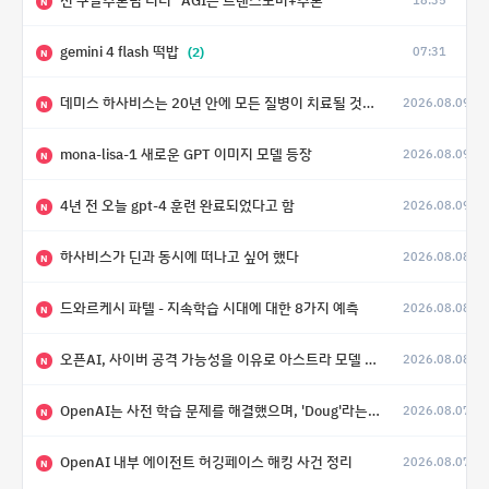
전 구글추론팀 리더 "AGI는 트랜스포머+추론"
18:35
N
gemini 4 flash 떡밥
(2)
07:31
N
데미스 하사비스는 20년 안에 모든 질병이 치료될 것으로 예상한다.
2026.08.09
(4)
N
mona-lisa-1 새로운 GPT 이미지 모델 등장
2026.08.09
N
4년 전 오늘 gpt-4 훈련 완료되었다고 함
2026.08.09
N
하사비스가 딘과 동시에 떠나고 싶어 했다
2026.08.08
N
드와르케시 파텔 - 지속학습 시대에 대한 8가지 예측
2026.08.08
N
오픈AI, 사이버 공격 가능성을 이유로 아스트라 모델 출시 연기
2026.08.08
N
OpenAI는 사전 학습 문제를 해결했으며, 'Doug'라는 코드명을 가진 훨씬 더 큰 모델을 활발히 개발 중
2026.08.07
N
OpenAI 내부 에이전트 허깅페이스 해킹 사건 정리
2026.08.07
N