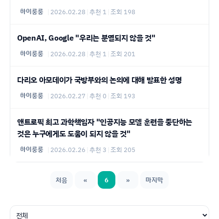
하이룽룽
|
2026.02.28
|
추천 1
|
조회 198
OpenAI, Google "우리는 분열되지 않을 것"
하이룽룽
|
2026.02.28
|
추천 1
|
조회 201
다리오 아모데이가 국방부와의 논의에 대해 발표한 성명
하이룽룽
|
2026.02.27
|
추천 0
|
조회 193
앤트로픽 최고 과학책임자 "인공지능 모델 훈련을 중단하는
것은 누구에게도 도움이 되지 않을 것"
하이룽룽
|
2026.02.26
|
추천 3
|
조회 205
처음
«
6
»
마지막