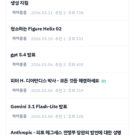
생성 지원
하이룽룽
|
2026.03.11
|
추천 2
|
조회 738
청소하는 Figure Helix 02
하이룽룽
|
2026.03.10
|
추천 1
|
조회 531
gpt 5.4 발표
하이룽룽
|
2026.03.06
|
추천 3
|
조회 405
피터 H. 디아만디스 박사 - 모든 것을 해결하세요
(2)
하이룽룽
|
2026.03.04
|
추천 2
|
조회 319
Gemini 3.1 Flash-Lite 발표
하이룽룽
|
2026.03.04
|
추천 1
|
조회 228
Anthropic - 피트 헤그세스 전쟁부 장관의 발언에 대한 성명