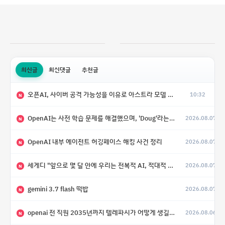
최신글
최신댓글
추천글
오픈AI, 사이버 공격 가능성을 이유로 아스트라 모델 출시 연기
10:32
N
OpenAI는 사전 학습 문제를 해결했으며, 'Doug'라는 코드명을 가진 훨씬 더 큰 모델을 활발히 개발 중
2026.08.07
N
OpenAI 내부 에이전트 허깅페이스 해킹 사건 정리
2026.08.07
N
세게디 "앞으로 몇 달 안에 우리는 전복적 AI, 적대적 AI 둘 다 보게 될 것"
2026.08.07
N
gemini 3.7 flash 떡밥
2026.08.07
N
openai 전 직원 2035년까지 텔레파시가 어떻게 생길 수 있는지
2026.08.06
N