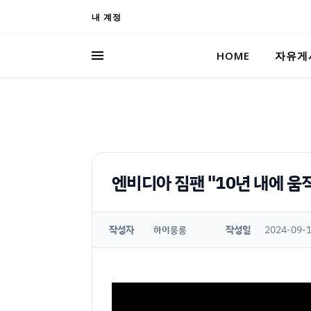
내 계정
HOME
자유게
엔비디아 짐팬 "10년 내에 움
작성자
작성일
2024-09-1
하이룽룽