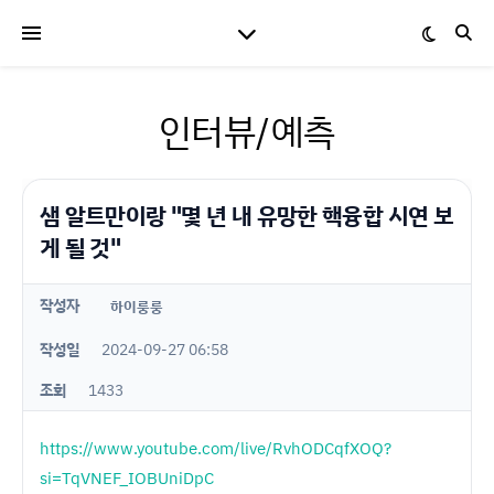
인터뷰/예측
샘 알트만이랑 "몇 년 내 유망한 핵융합 시연 보
게 될 것"
작성자
하이룽룽
작성일
2024-09-27 06:58
조회
1433
https://www.youtube.com/live/RvhODCqfXOQ?
si=TqVNEF_IOBUniDpC