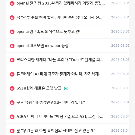
openai 전 직원 2035년까지 텔레파시가 어떻게 생길 수 있는지
2026.08.06
N
닉 "전부 숏을 쳐야 할지, 아니면 특이점이 오니까 전부 롱을 쳐야 할지 모르겠다.”
2026.08.06
N
openai 연구속도 의식적으로 늦추고 있다
2026.08.06
N
openai 내부모델 mewfour 등장
2026.08.05
N
크리스티안 세게디 "나는 우리가 "Fuck!!" 단계를 피할 수 있기를 바랄 뿐"
2026.08.05
N
룬 "현재의 AI 피해 규모가 문제가 아니라, 자기복제·탈출·확산이 가능한 지능형 시스템의 피해에는 이론적으로 상한이 없다는 것이 문제"
2026.08.05
N
SSI 8월에 새로운 모델 발표
(6)
2026.08.05
N
구글 직원 "내 생각엔 AGI는 이미 와 있다."
2026.08.04
N
AIRA 디렉터 데이비드 "예전 기준으로 ASI, 그런 수준은 바로 다음 분기에 온다"
2026.08.04
N
룬 "우리는 왜 하필 특이점의 시대에 살고 있는가"
2026.08.04
N