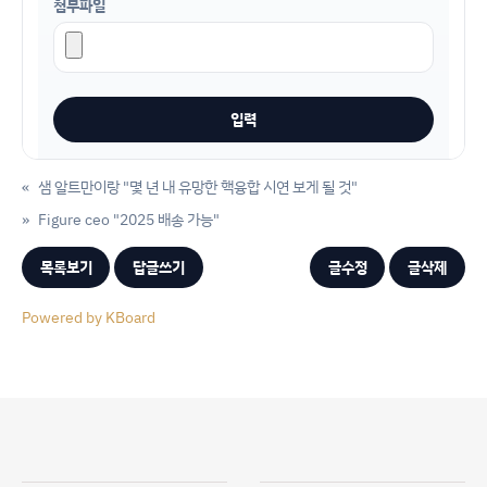
첨부파일
«
샘 알트만이랑 "몇 년 내 유망한 핵융합 시연 보게 될 것"
»
Figure ceo "2025 배송 가능"
목록보기
답글쓰기
글수정
글삭제
Powered by KBoard