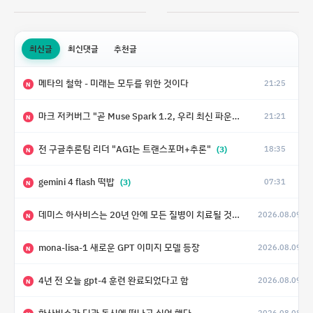
최신글
최신댓글
추천글
메타의 철학 - 미래는 모두를 위한 것이다
21:25
N
마크 저커버그 "곧 Muse Spark 1.2, 우리 최신 파운데이 모델의 가중치도 공개할 예정"
21:21
N
전 구글추론팀 리더 "AGI는 트랜스포머+추론"
(3)
18:35
N
gemini 4 flash 떡밥
(3)
07:31
N
데미스 하사비스는 20년 안에 모든 질병이 치료될 것으로 예상한다.
2026.08.09
(4)
N
mona-lisa-1 새로운 GPT 이미지 모델 등장
2026.08.09
N
4년 전 오늘 gpt-4 훈련 완료되었다고 함
2026.08.09
N
하사비스가 딘과 동시에 떠나고 싶어 했다
2026.08.08