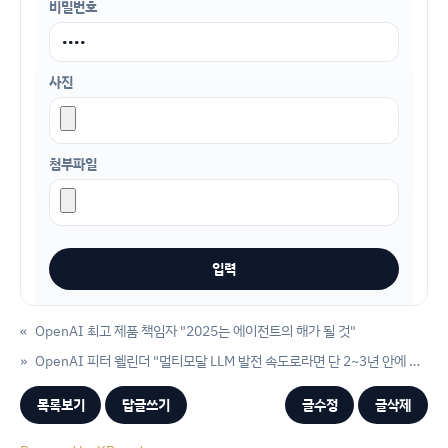
비밀번호
사진
첨부파일
«
OpenAI 최고 제품 책임자 "2025는 에이전트의 해가 될 것"
»
OpenAI 피터 웰린더 "멀티모달 LLM 발전 속도로라면 단 2~3년 안에 레벨4 자율주행 가능"
목록보기
답글쓰기
글수정
글삭제