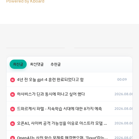
Powered by KBoard
최신글
최신댓글
추천글
4년 전 오늘 gpt-4 훈련 완료되었다고 함
00:09
N
하사비스가 딘과 동시에 떠나고 싶어 했다
2026.08.08
N
드와르케시 파텔 - 지속학습 시대에 대한 8가지 예측
2026.08.08
N
오픈AI, 사이버 공격 가능성을 이유로 아스트라 모델 출시 연기
2026.08.08
N
OpenAI는 사전 학습 문제를 해결했으며, 'Doug'라는 코드명을 가진 훨씬 더 큰 모델을 활발히 개발 중
2026.08.07
N