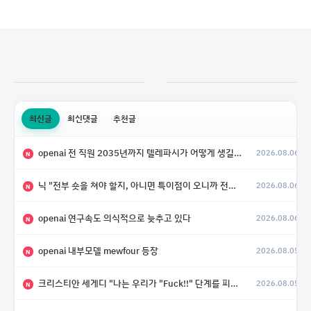
최신글
최신댓글
추천글
openai 전 직원 2035년까지 텔레파시가 어떻게 생길 수 있는지
2026.08.06
N
닉 "전부 숏을 쳐야 할지, 아니면 특이점이 오니까 전부 롱을 쳐야 할지 모르겠다.”
2026.08.06
N
openai 연구속도 의식적으로 늦추고 있다
2026.08.06
N
openai 내부모델 mewfour 등장
2026.08.05
N
크리스티안 세게디 "나는 우리가 "Fuck!!" 단계를 피할 수 있기를 바랄 뿐"
2026.08.05
N