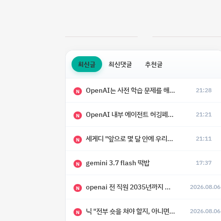
최신글
최신댓글
추천글
OpenAI는 사전 학습 문제를 해결했으며, 'Doug'라는 코드명을 가진 훨씬 더 큰 모델을 활발히 개발 중
21:28
N
OpenAI 내부 에이전트 허깅페이스 해킹 사건 정리
21:21
N
세게디 "앞으로 몇 달 안에 우리는 전복적 AI, 적대적 AI 둘 다 보게 될 것"
21:11
N
gemini 3.7 flash 떡밥
17:37
N
openai 전 직원 2035년까지 텔레파시가 어떻게 생길 수 있는지
2026.08.06
N
닉 "전부 숏을 쳐야 할지, 아니면 특이점이 오니까 전부 롱을 쳐야 할지 모르겠다.”
2026.08.06
N